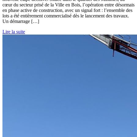
cœur du secteur prisé de la Ville en Bois, l’opération entre désormais
en phase active de construction, avec un signal fort : l’ensemble des
lots a été entièrement commercialisé dès le lancement des travaux.
Un démarrage […]
Lire la suite